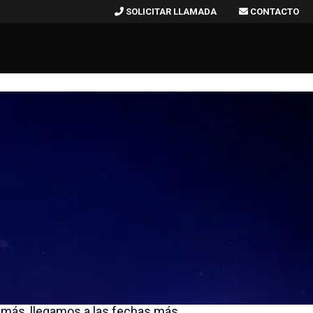
SOLICITAR LLAMADA
CONTACTO
pública os desea Feliz Navidad!
 más, llegamos a las fechas más