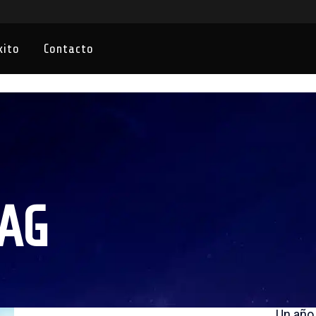
xito
Contacto
AG
24
Dic
¡Feliz Navidad desde Internet
¡La iRe
República!
Un año