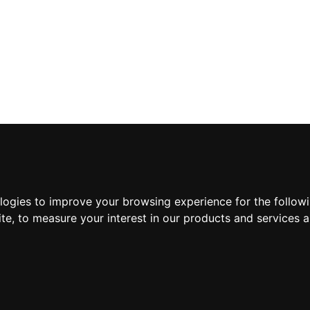
ologies to improve your browsing experience for the follow
ite
,
to measure your interest in our products and services a
Suscríbete a nuestra new