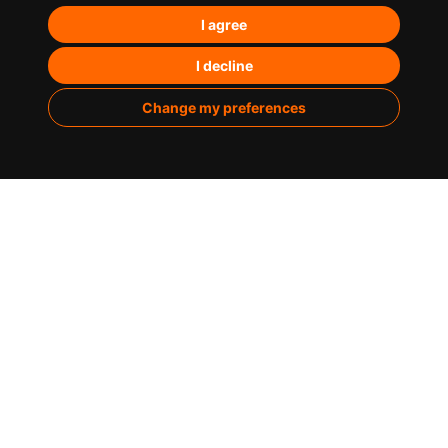
Posicionamiento orgánico – SEO
I agree
Posicionamiento en IA’s
Paid Media
I decline
Marketing de contenidos
Change my preferences
Analítica
Sobre nosotros
Casos de éxito
Infografías
Blog
Contacto