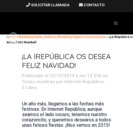
SOLICITAR LLAMADA
CONTACTO
Agencia Marketing Digital
»
Noticias Marketing Digital
»
Cosas nuestras
»
¡La iRepública o
desea Feliz Navidad!
¡LA IREPÚBLICA OS DESEA
FELIZ NAVIDAD!
Publicado el 22/12/2014 a las 13:23h
en
Cosas nuestras
por
Internet República
0
Likes
Un año más, llegamos a las fechas más
festivas. En Internet República, aunque
seamos el lado oscuro, tenemos nuestro
corazoncito, y queremos desearos a todos
unas felices fiestas. ¡Nos vemos en 2015!