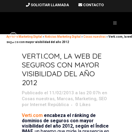
SOLICITAR LLAMADA
CONTACTO
Agencia Marketing Digital
»
Noticias Marketing Digital
»
Cosas nuestras
»
Verti.com, la we
seguros con mayor visibilidad del año 2012
VERTI.COM, LA WEB DE
SEGUROS CON MAYOR
VISIBILIDAD DEL AÑO
2012
Publicado el 11/02/2013 a las 20:07h
en
Cosas nuestras
,
Marcas
,
Marketing
,
SEO
por
Internet República
0
Likes
Verti.com
encabeza el ránking de
dominios de seguros con mayor
visibilidad del año 2012, según el Índice
IMAF,
un baremo que mide la presencia en