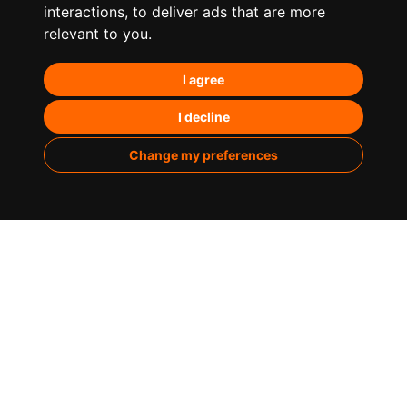
¿Qué hacemos?
interactions
,
to deliver ads that are more
relevant to you
.
Posicionamiento orgánico – SEO
I agree
Posicionamiento en IA’s
Paid Media
I decline
Marketing de contenidos
Change my preferences
Analítica
Sobre nosotros
Casos de éxito
Infografías
Blog