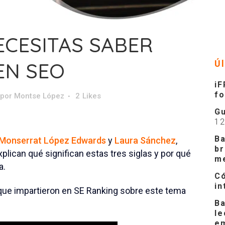
ECESITAS SABER
EN SEO
Ú
iF
f
por
Montse López
2
Likes
Gu
1
Ba
Monserrat López Edwards
y
Laura Sánchez
,
br
plican qué significan estas tres siglas y por qué
m
a.
Có
in
 que impartieron en SE Ranking sobre este tema
Ba
le
e