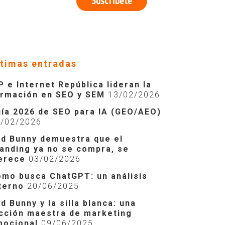
ltimas entradas
P e Internet República lideran la
ormación en SEO y SEM
13/02/2026
ía 2026 de SEO para IA (GEO/AEO)
2/02/2026
d Bunny demuestra que el
anding ya no se compra, se
erece
03/02/2026
mo busca ChatGPT: un análisis
terno
20/06/2025
d Bunny y la silla blanca: una
cción maestra de marketing
mocional
09/06/2025