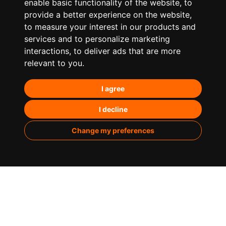
enable basic functionality of the website
,
to
provide a better experience on the website
,
to measure your interest in our products and
services and to personalize marketing
¿Qué hacemos?
interactions
,
to deliver ads that are more
relevant to you
.
Posicionamiento orgánico – SEO
I agree
Posicionamiento en IA’s
Paid Media
I decline
Marketing de contenidos
Change my preferences
Analítica
Sobre nosotros
Casos de éxito