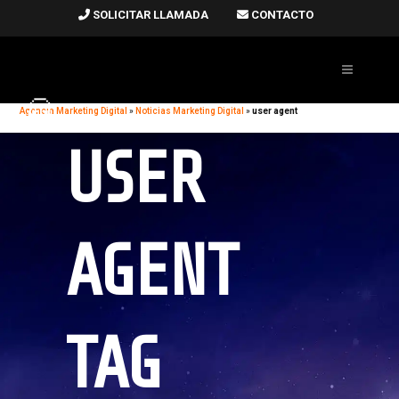
SOLICITAR LLAMADA
CONTACTO
Agencia Marketing Digital
»
Noticias Marketing Digital
»
user agent
USER
AGENT
TAG