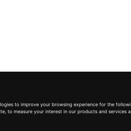
ologies to improve your browsing experience for the follow
ite
,
to measure your interest in our products and services a
Suscríbete a nuestra new