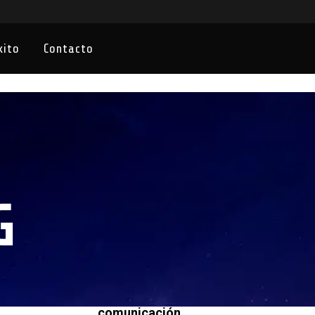
xito
Contacto
G
Los supermercados infrautilizan
Internet en sus estrategias de
comunicación