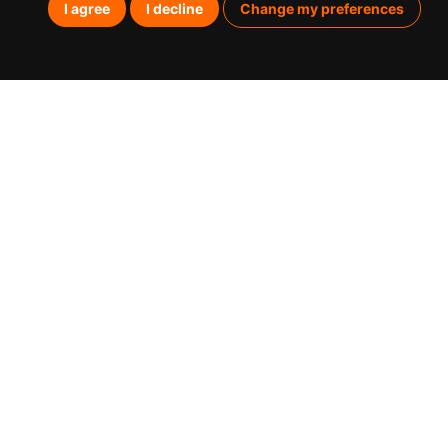
I agree
I decline
Change my preferences
¿Qué
Posicio
Posicion
Paid Me
Marketi
Analític