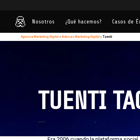
Nosotros
¿Qué hacemos?
Casos de É
Agencia Marketing Digital
»
Noticias Marketing Digital
»
Tuenti
TUENTI TA
El largo adiós de la red social Tuenti
Era 2006 cuando la plataforma social