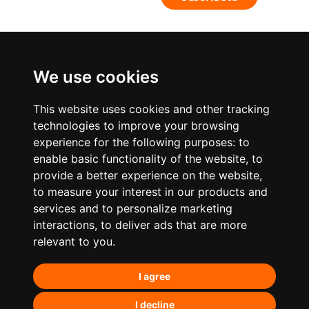
We use cookies
This website uses cookies and other tracking
technologies to improve your browsing
experience for the following purposes:
to
enable basic functionality of the website
,
to
provide a better experience on the website
,
to measure your interest in our products and
services and to personalize marketing
¿Qué hacemos?
interactions
,
to deliver ads that are more
relevant to you
.
Posicionamiento orgánico – SEO
I agree
Posicionamiento en IA’s
Paid Media
I decline