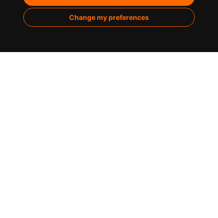
Marketing de contenidos
Change my preferences
Analítica
Sobre nosotros
Casos de éxito
Infografías
Blog
Contacto
C/ de la Montera, 30 / 28013 Madrid