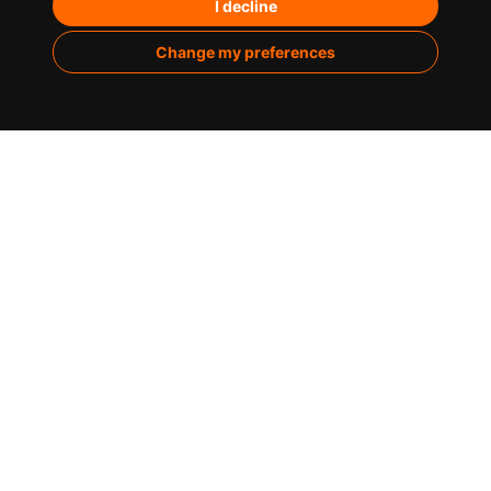
Paid Media
I decline
Marketing de contenidos
Change my preferences
Analítica
Sobre nosotros
Casos de éxito
Infografías
Blog
Contacto