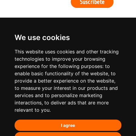
We use cookies
This website uses cookies and other tracking
technologies to improve your browsing
experience for the following purposes:
to
enable basic functionality of the website
,
to
provide a better experience on the website
,
to measure your interest in our products and
services and to personalize marketing
¿Qué hacemos?
interactions
,
to deliver ads that are more
relevant to you
.
Posicionamiento orgánico – SEO
I agree
Posicionamiento en IA’s