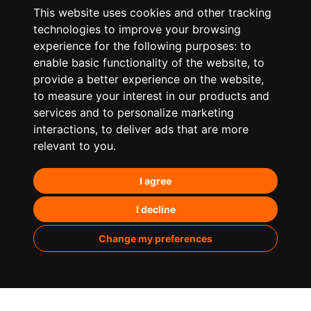
This website uses cookies and other tracking
technologies to improve your browsing
experience for the following purposes:
to
enable basic functionality of the website
,
to
provide a better experience on the website
,
to measure your interest in our products and
services and to personalize marketing
¿Qué hacemos?
interactions
,
to deliver ads that are more
relevant to you
.
Posicionamiento orgánico – SEO
I agree
Posicionamiento en IA’s
Paid Media
I decline
Marketing de contenidos
Change my preferences
Analítica