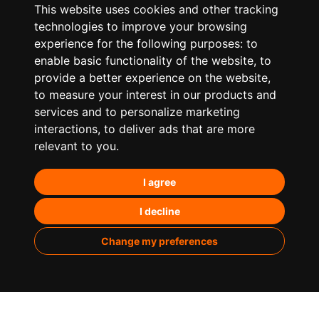
This website uses cookies and other tracking
technologies to improve your browsing
experience for the following purposes:
to
enable basic functionality of the website
,
to
provide a better experience on the website
,
to measure your interest in our products and
services and to personalize marketing
¿Qué hacemos?
interactions
,
to deliver ads that are more
relevant to you
.
Posicionamiento orgánico – SEO
I agree
Posicionamiento en IA’s
Paid Media
I decline
Marketing de contenidos
Change my preferences
Analítica