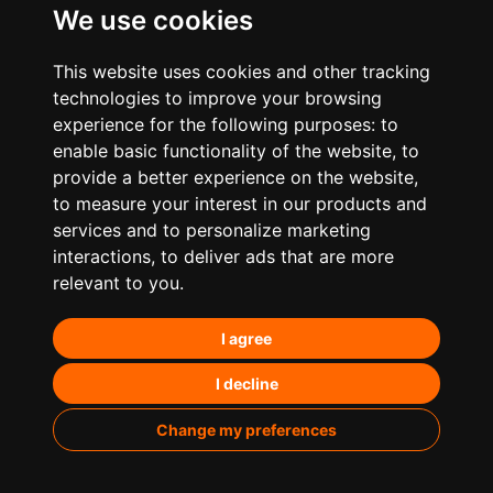
We use cookies
This website uses cookies and other tracking
technologies to improve your browsing
experience for the following purposes:
to
enable basic functionality of the website
,
to
provide a better experience on the website
,
to measure your interest in our products and
services and to personalize marketing
¿Qué hacemos?
interactions
,
to deliver ads that are more
relevant to you
.
Posicionamiento orgánico – SEO
I agree
Posicionamiento en IA’s
Paid Media
I decline
Marketing de contenidos
Change my preferences
Analítica