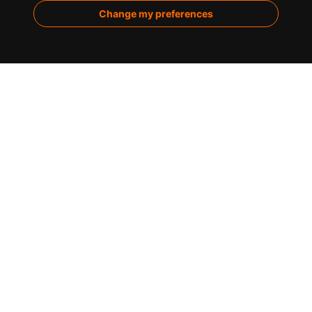
Marketing de contenidos
Change my preferences
Analítica
Sobre nosotros
Casos de éxito
Infografías
Blog
Contacto
C/ de la Montera, 30 / 28013 Madrid