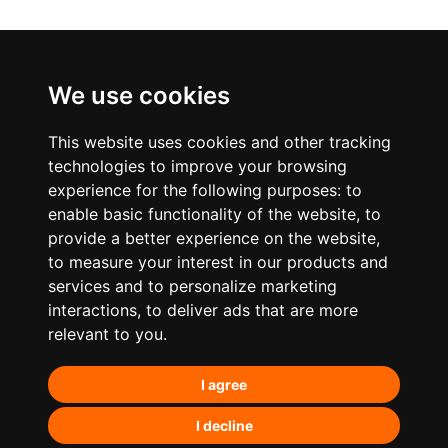
We use cookies
This website uses cookies and other tracking
technologies to improve your browsing
experience for the following purposes:
to
enable basic functionality of the website
,
to
provide a better experience on the website
,
to measure your interest in our products and
services and to personalize marketing
¿Qué hacemos?
interactions
,
to deliver ads that are more
relevant to you
.
Posicionamiento orgánico – SEO
I agree
Posicionamiento en IA’s
Paid Media
I decline