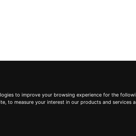
ologies to improve your browsing experience for the follow
ite
,
to measure your interest in our products and services a
Suscríbete a nuestra new