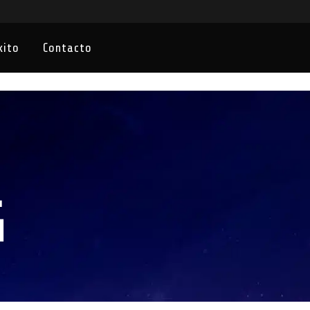
xito
Contacto
G
u