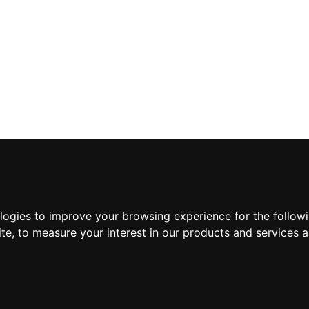
ologies to improve your browsing experience for the follow
ite
,
to measure your interest in our products and services a
Suscríbete a nuestra new