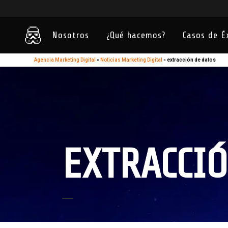
Nosotros
¿Qué hacemos?
Casos de É
Agencia Marketing Digital
»
Noticias Marketing Digital
»
extracción de datos
EXTRACCIÓ
11
Dic
Web Scraping con R