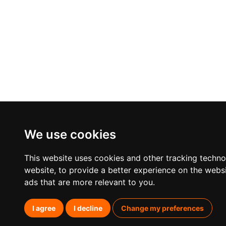
We use cookies
This website uses cookies and other tracking techn
website
,
to provide a better experience on the webs
ads that are more relevant to you
.
I agree
I decline
Change my preferences