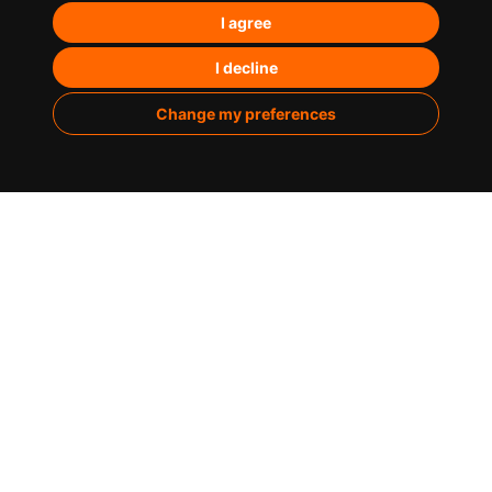
I agree
Posicionamiento en IA’s
Paid Media
I decline
Marketing de contenidos
Change my preferences
Analítica
Sobre nosotros
Casos de éxito
Infografías
Blog
Contacto