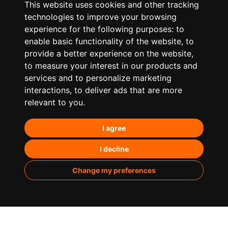
This website uses cookies and other tracking
technologies to improve your browsing
experience for the following purposes:
to
enable basic functionality of the website
,
to
provide a better experience on the website
,
to measure your interest in our products and
services and to personalize marketing
¿Qué hacemos?
interactions
,
to deliver ads that are more
relevant to you
.
Posicionamiento orgánico – SEO
I agree
Posicionamiento en IA’s
Paid Media
I decline
Marketing de contenidos
Change my preferences
Analítica
Sobre nosotros