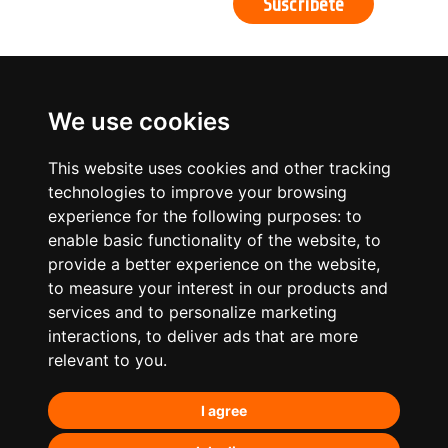
We use cookies
This website uses cookies and other tracking
technologies to improve your browsing
experience for the following purposes:
to
enable basic functionality of the website
,
to
provide a better experience on the website
,
to measure your interest in our products and
services and to personalize marketing
¿Qué hacemos?
interactions
,
to deliver ads that are more
relevant to you
.
Posicionamiento orgánico – SEO
I agree
Posicionamiento en IA’s