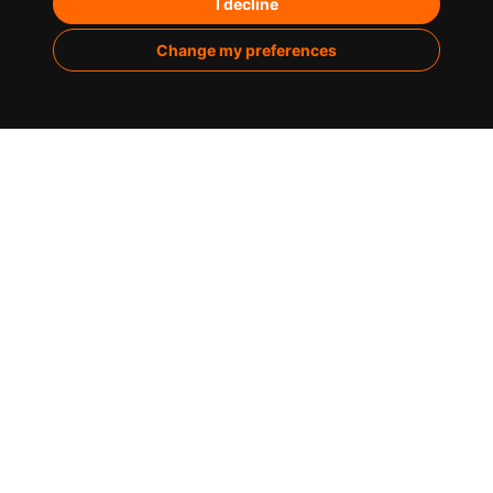
Paid Media
I decline
Marketing de contenidos
Change my preferences
Analítica
Sobre nosotros
Casos de éxito
Infografías
Blog
Contacto
C/ de la Montera, 30 / 28013 Madrid