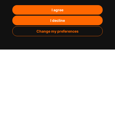
Posicionamiento orgánico – SEO
I agree
Posicionamiento en IA’s
Paid Media
I decline
Marketing de contenidos
Change my preferences
Analítica
Sobre nosotros
Casos de éxito
Infografías
Blog