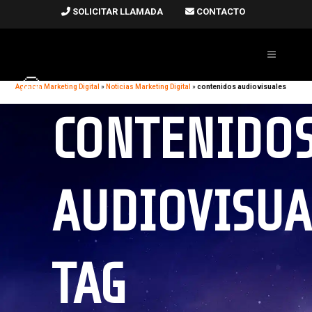
SOLICITAR LLAMADA
CONTACTO
Agencia Marketing Digital
»
Noticias Marketing Digital
»
contenidos audiovisuales
CONTENIDO
AUDIOVISUA
TAG