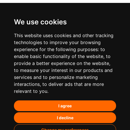
We use cookies
This website uses cookies and other tracking
technologies to improve your browsing
experience for the following purposes:
to
enable basic functionality of the website
,
to
provide a better experience on the website
,
to measure your interest in our products and
services and to personalize marketing
¿Qué hacemos?
interactions
,
to deliver ads that are more
relevant to you
.
Posicionamiento orgánico – SEO
I agree
Posicionamiento en IA’s
Paid Media
I decline
Marketing de contenidos
Change my preferences