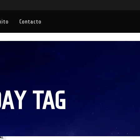
xito
Contacto
AY TAG