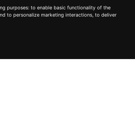
ing purposes:
to enable basic functionality of the
nd to personalize marketing interactions
,
to deliver
sletter
Contacto
C/ de la Montera, 30 / 28013 Madrid