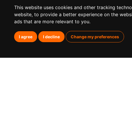
This website uses cookies and other tracking techn
website
,
to provide a better experience on the webs
ads that are more relevant to you
.
I agree
I decline
Change my preferences
¿Qué
Posicio