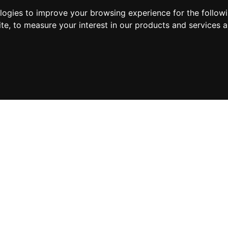
ologies to improve your browsing experience for the follow
ite
,
to measure your interest in our products and services a
Suscríbete a nuestra new
 hacemos?
Sobre nosotros
namiento orgánico – SEO
Casos de éxito