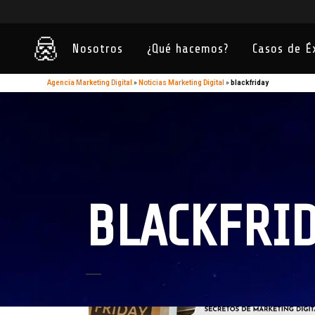
Nosotros
¿Qué hacemos?
Casos de É
Agencia Marketing Digital
»
Noticias Marketing Digital
»
blackfriday
BLACKFRID
13
Nov