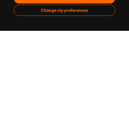
Marketing de contenidos
Change my preferences
Analítica
Sobre nosotros
Casos de éxito
Infografías
Blog
Contacto
C/ de la Montera, 30 / 28013 Madrid