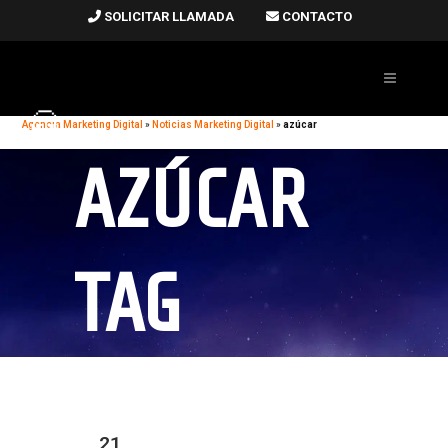
SOLICITAR LLAMADA
CONTACTO
Agencia Marketing Digital
»
Noticias Marketing Digital
»
azúcar
AZÚCAR
TAG
21