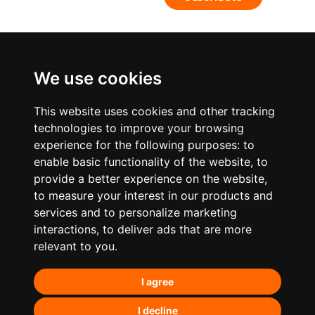
We use cookies
This website uses cookies and other tracking
technologies to improve your browsing
experience for the following purposes:
to
enable basic functionality of the website
,
to
provide a better experience on the website
,
to measure your interest in our products and
services and to personalize marketing
¿Qué hacemos?
interactions
,
to deliver ads that are more
relevant to you
.
Posicionamiento orgánico – SEO
I agree
Posicionamiento en IA’s
Paid Media
I decline