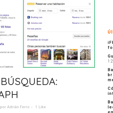
Ú
iF
f
Gu
1
Ba
br
 BÚSQUEDA:
m
Có
APH
in
Ba
le
por
Adrián Ferro
1
Like
e