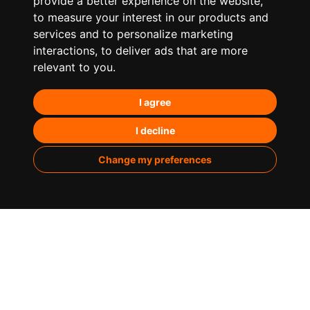
provide a better experience on the website
,
to measure your interest in our products and
services and to personalize marketing
¿Qué hacemos?
interactions
,
to deliver ads that are more
relevant to you
.
Posicionamiento orgánico – SEO
I agree
Posicionamiento en IA’s
Paid Media
I decline
Marketing de contenidos
Change my preferences
Analítica
Sobre nosotros
Casos de éxito
Infografías