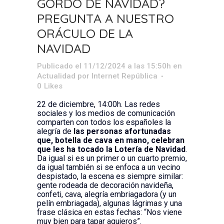
GORDO DE NAVIDAD?
PREGUNTA A NUESTRO
ORÁCULO DE LA
NAVIDAD
Publicado el 11/12/2024 a las 15:50h
en
Actualidad
por
Internet República
0
Likes
22 de diciembre, 14:00h. Las redes
sociales y los medios de comunicación
comparten con todos los españoles la
alegría de
las personas afortunadas
que, botella de cava en mano, celebran
que les ha tocado la Lotería de Navidad
.
Da igual si es un primer o un cuarto premio,
da igual también si se enfoca a un vecino
despistado, la escena es siempre similar:
gente rodeada de decoración navideña,
confeti, cava, alegría embriagadora (y un
pelín embriagada), algunas lágrimas y una
frase clásica en estas fechas: “Nos viene
muy bien para tapar agujeros”.