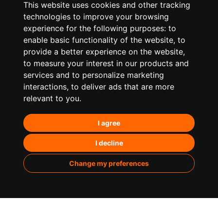
This website uses cookies and other tracking
technologies to improve your browsing
experience for the following purposes:
to
enable basic functionality of the website
,
to
provide a better experience on the website
,
to measure your interest in our products and
services and to personalize marketing
¿Qué hacemos?
interactions
,
to deliver ads that are more
relevant to you
.
Posicionamiento orgánico – SEO
I agree
Posicionamiento en IA’s
Paid Media
I decline
Marketing de contenidos
Change my preferences
Analítica
Sobre nosotros