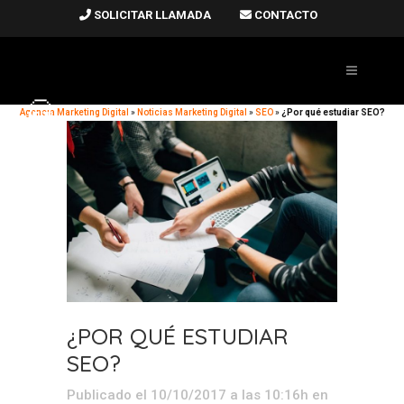
SOLICITAR LLAMADA
CONTACTO
Agencia Marketing Digital
»
Noticias Marketing Digital
»
SEO
»
¿Por qué estudiar SEO?
¿POR QUÉ ESTUDIAR
SEO?
Publicado el 10/10/2017 a las 10:16h
en