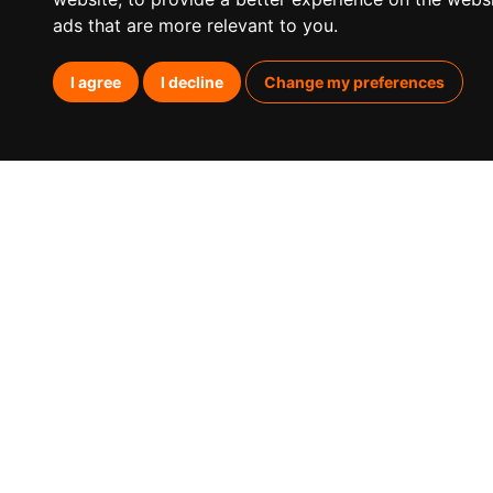
ads that are more relevant to you
.
I agree
I decline
Change my preferences
¿Qué
Posicio
Posicion
Paid Me