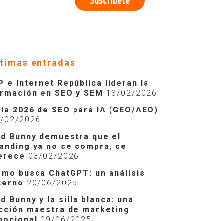
ltimas entradas
P e Internet República lideran la
ormación en SEO y SEM
13/02/2026
ía 2026 de SEO para IA (GEO/AEO)
2/02/2026
d Bunny demuestra que el
anding ya no se compra, se
erece
03/02/2026
mo busca ChatGPT: un análisis
terno
20/06/2025
d Bunny y la silla blanca: una
cción maestra de marketing
mocional
09/06/2025