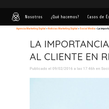
Nosotros
¿Qué hacemos?
Casos de É
Agencia Marketing Digital
»
Noticias Marketing Digital
»
Social Media
»
La importa
LA IMPORTANCIA
AL CLIENTE EN 
Publicado el 09/02/2016 a las 17:46h
en
Soci