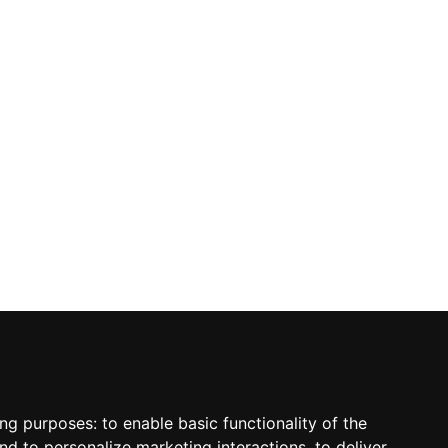
ing purposes:
to enable basic functionality of the
nd to personalize marketing interactions
,
to deliver