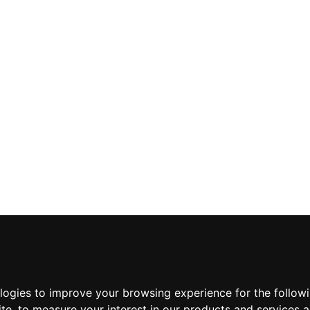
ologies to improve your browsing experience for the follow
ite
,
to measure your interest in our products and services a