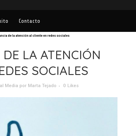
xito
Contacto
ncia de la atención al cliente en redes sociales
 DE LA ATENCIÓN
REDES SOCIALES
al Media
por
Marta Tejado
0
Likes