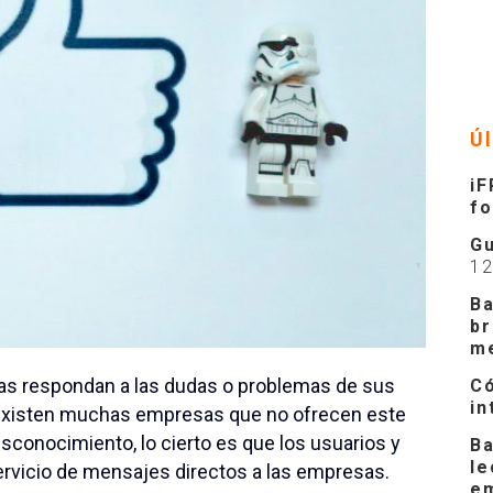
Ú
iF
f
Gu
1
Ba
br
m
s respondan a las dudas o problemas de sus
Có
in
a existen muchas empresas que no ofrecen este
sconocimiento, lo cierto es que los usuarios y
Ba
le
rvicio de mensajes directos a las empresas.
e