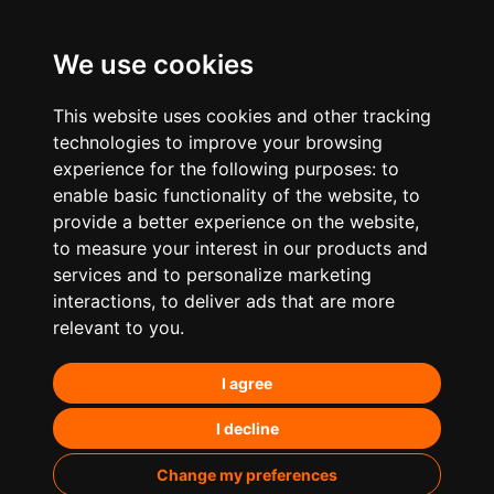
We use cookies
This website uses cookies and other tracking
technologies to improve your browsing
experience for the following purposes:
to
enable basic functionality of the website
,
to
provide a better experience on the website
,
to measure your interest in our products and
services and to personalize marketing
¿Qué hacemos?
interactions
,
to deliver ads that are more
relevant to you
.
Posicionamiento orgánico – SEO
I agree
Posicionamiento en IA’s
Paid Media
I decline
Marketing de contenidos
Change my preferences