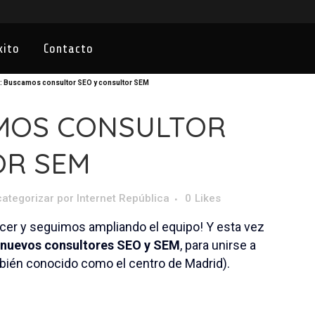
xito
Contacto
: Buscamos consultor SEO y consultor SEM
MOS CONSULTOR
OR SEM
categorizar
por
Internet República
0
Likes
ecer y seguimos ampliando el equipo! Y esta vez
nuevos consultores SEO y SEM
, para unirse a
mbién conocido como el centro de Madrid).