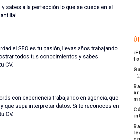
 y sabes a la perfección lo que se cuece en el
ntilla!
Ú
erdad el SEO es tu pasión, llevas años trabajando
iF
strar todos tus conocimientos y sabes
f
tu CV.
Gu
1
Ba
br
rds con experiencia trabajando en agencia, que
m
que sepa interpretar datos. Si te reconoces en
Có
tu CV.
in
Ba
le
e