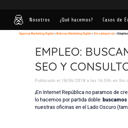
Nosotros
¿Qué hacemos?
Casos de É
Agencia Marketing Digital
»
Noticias Marketing Digital
»
Sin categorizar
»
Empleo
EMPLEO: BUSCA
SEO Y CONSULT
Publicado el 18/06/2018 a las 16:59h
en
Sin 
¡En Internet República no paramos de cr
lo hacemos por partida doble:
buscamos 
nuestras oficinas en el Lado Oscuro (ta