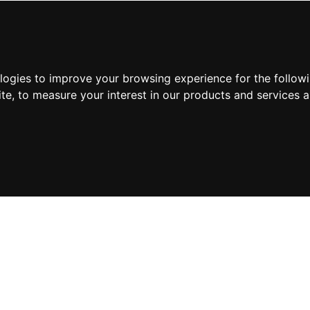
ologies to improve your browsing experience for the follow
ite
,
to measure your interest in our products and services a
Suscríbete a nuestra new