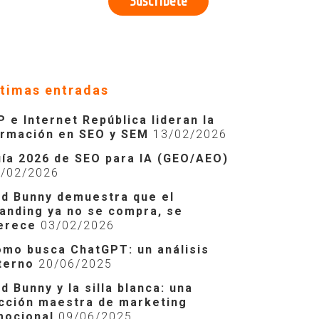
ltimas entradas
P e Internet República lideran la
ormación en SEO y SEM
13/02/2026
ía 2026 de SEO para IA (GEO/AEO)
2/02/2026
d Bunny demuestra que el
anding ya no se compra, se
erece
03/02/2026
mo busca ChatGPT: un análisis
terno
20/06/2025
d Bunny y la silla blanca: una
cción maestra de marketing
mocional
09/06/2025