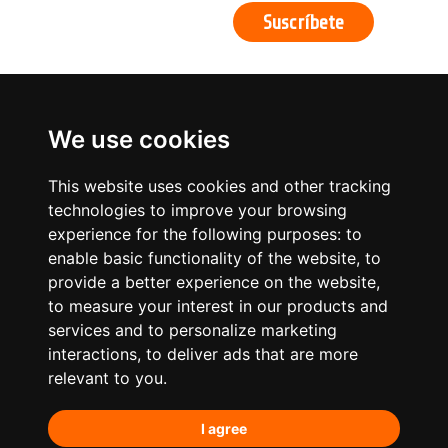
We use cookies
This website uses cookies and other tracking
technologies to improve your browsing
experience for the following purposes:
to
enable basic functionality of the website
,
to
provide a better experience on the website
,
to measure your interest in our products and
services and to personalize marketing
¿Qué hacemos?
interactions
,
to deliver ads that are more
relevant to you
.
Posicionamiento orgánico – SEO
I agree
Posicionamiento en IA’s