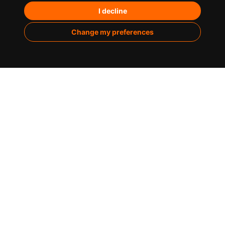
Paid Media
I decline
Marketing de contenidos
Change my preferences
Analítica
Sobre nosotros
Casos de éxito
Infografías
Blog
Contacto