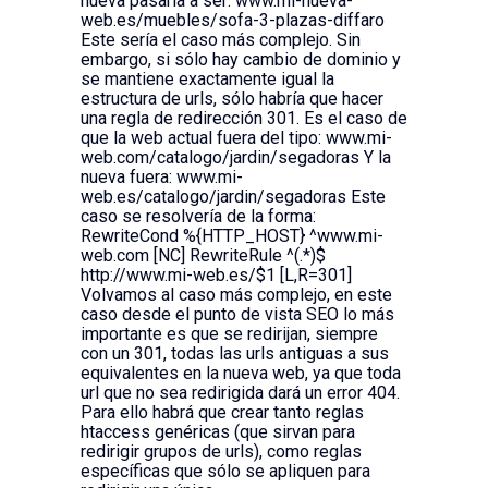
nueva pasaría a ser: www.mi-nueva-
web.es/muebles/sofa-3-plazas-diffaro
Este sería el caso más complejo. Sin
embargo, si sólo hay cambio de dominio y
se mantiene exactamente igual la
estructura de urls, sólo habría que hacer
una regla de redirección 301. Es el caso de
que la web actual fuera del tipo: www.mi-
web.com/catalogo/jardin/segadoras Y la
nueva fuera: www.mi-
web.es/catalogo/jardin/segadoras Este
caso se resolvería de la forma:
RewriteCond %{HTTP_HOST} ^www.mi-
web.com [NC] RewriteRule ^(.*)$
http://www.mi-web.es/$1 [L,R=301]
Volvamos al caso más complejo, en este
caso desde el punto de vista SEO lo más
importante es que se redirijan, siempre
con un 301, todas las urls antiguas a sus
equivalentes en la nueva web, ya que toda
url que no sea redirigida dará un error 404.
Para ello habrá que crear tanto reglas
htaccess genéricas (que sirvan para
redirigir grupos de urls), como reglas
específicas que sólo se apliquen para