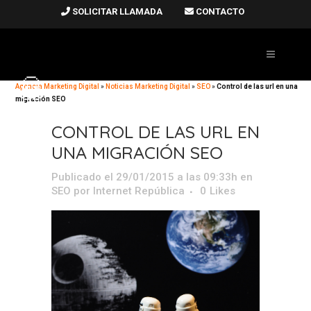
SOLICITAR LLAMADA
CONTACTO
Agencia Marketing Digital
»
Noticias Marketing Digital
»
SEO
»
Control de las url en una
migración SEO
CONTROL DE LAS URL EN
UNA MIGRACIÓN SEO
Publicado el 29/01/2015 a las 09:33h
en
SEO
por
Internet República
0
Likes