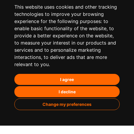
This website uses cookies and other tracking
technologies to improve your browsing
experience for the following purposes:
to
enable basic functionality of the website
,
to
provide a better experience on the website
,
to measure your interest in our products and
services and to personalize marketing
¿Qué hacemos?
interactions
,
to deliver ads that are more
relevant to you
.
Posicionamiento orgánico – SEO
I agree
Posicionamiento en IA’s
Paid Media
I decline
Marketing de contenidos
Change my preferences
Analítica