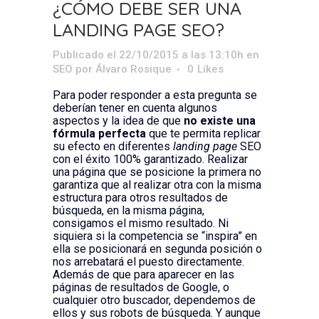
¿CÓMO DEBE SER UNA
LANDING PAGE SEO?
Publicado el 22/10/2015 a las 13:10h
en
SEO
por
Álvaro Rosique
0
Likes
Para poder responder a esta pregunta se
deberían tener en cuenta algunos
aspectos y la idea de que
no existe una
fórmula perfecta
que te permita replicar
su efecto en diferentes
landing page
SEO
con el éxito 100% garantizado. Realizar
una página que se posicione la primera no
garantiza que al realizar otra con la misma
estructura para otros resultados de
búsqueda, en la misma página,
consigamos el mismo resultado. Ni
siquiera si la competencia se “inspira” en
ella se posicionará en segunda posición o
nos arrebatará el puesto directamente.
Además de que para aparecer en las
páginas de resultados de Google, o
cualquier otro buscador, dependemos de
ellos y sus robots de búsqueda. Y aunque