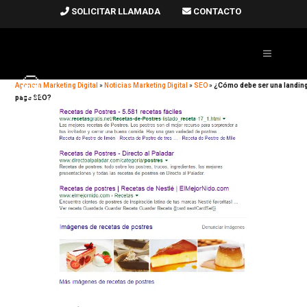
SOLICITAR LLAMADA
CONTACTO
Agencia Marketing Digital
»
Noticias Marketing Digital
»
SEO
»
¿Cómo debe ser una landin
page SEO?