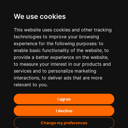
We use cookies
This website uses cookies and other tracking
technologies to improve your browsing
experience for the following purposes:
to
enable basic functionality of the website
,
to
provide a better experience on the website
,
to measure your interest in our products and
services and to personalize marketing
¿Qué hacemos?
interactions
,
to deliver ads that are more
relevant to you
.
Posicionamiento orgánico – SEO
I agree
Posicionamiento en IA’s
Paid Media
I decline
Marketing de contenidos
Change my preferences