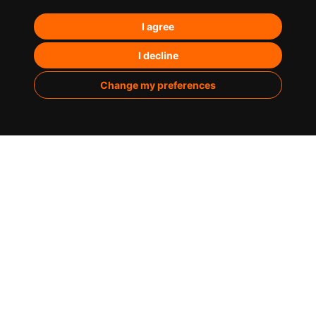
Posicionamiento orgánico – SEO
I agree
Posicionamiento en IA’s
Paid Media
I decline
Marketing de contenidos
Change my preferences
Analítica
Sobre nosotros
Casos de éxito
Infografías
Blog