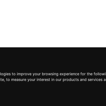
Suscríbete a nuestra new
ologies to improve your browsing experience for the follow
ite
,
to measure your interest in our products and services a