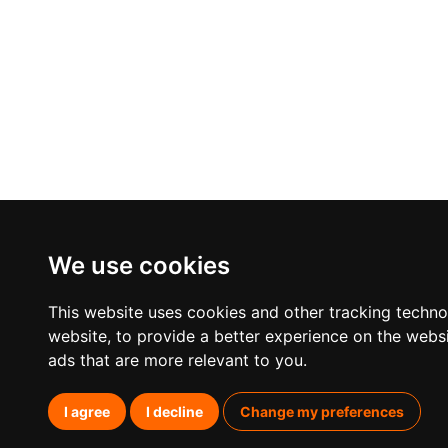
We use cookies
This website uses cookies and other tracking techn
website
,
to provide a better experience on the webs
ads that are more relevant to you
.
I agree
I decline
Change my preferences