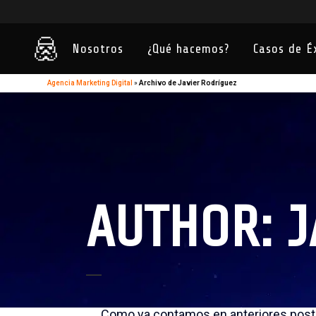
Nosotros
¿Qué hacemos?
Casos de É
Agencia Marketing Digital
»
Archivo de Javier Rodríguez
AUTHOR: J
¿Qué mirar aparte del PageRank?
Como ya contamos en anteriores post