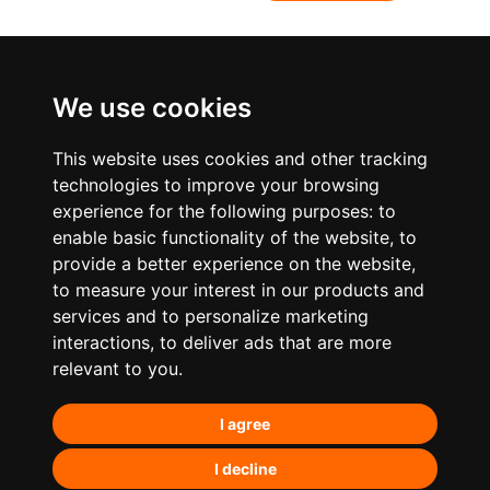
We use cookies
This website uses cookies and other tracking
technologies to improve your browsing
experience for the following purposes:
to
enable basic functionality of the website
,
to
provide a better experience on the website
,
to measure your interest in our products and
services and to personalize marketing
¿Qué hacemos?
interactions
,
to deliver ads that are more
relevant to you
.
Posicionamiento orgánico – SEO
I agree
Posicionamiento en IA’s
Paid Media
I decline