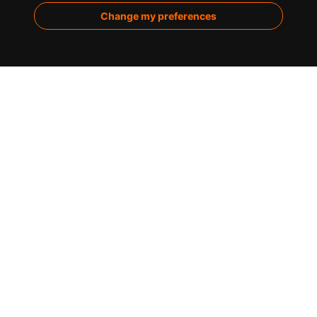
Marketing de contenidos
Change my preferences
Analítica
Sobre nosotros
Casos de éxito
Infografías
Blog
Contacto
C/ de la Montera, 30 / 28013 Madrid