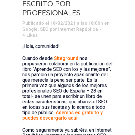
ESCRITO POR
PROFESIONALES
Publicado el 18/02/2021 a las 18:00h
en
Google
,
SEO
por
Internet República
4
Likes
¡Hola, comunidad!
Cuando desde
Siteground
nos
propusieron colaborar en la publicación del
libro “Aprende SEO con los y las mejores”,
nos pareció un proyecto apasionante del
que merecía la pena ser parte. Es la
primera vez que algunos de los mejores
profesionales SEO de España – 28 en
total- se unen para escribir un libro de
estas características, que abarca el SEO
en todas sus facetas y lo acerca a todo
tipo de público.
Además es gratuito y
puedes descargarlo aquí.
Como seguramente ya sabréis, en Internet