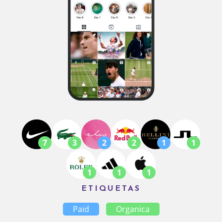
7
3
2
2
1
1
1
1
1
ETIQUETAS
Paid
Organica